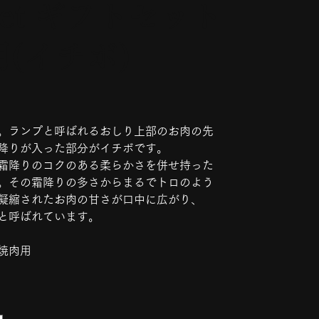
eet ギフトセット
(イチボ)
。ランプと呼ばれるおしり上部のお肉の先
降りが入った部分がイチボです。
霜降りのコクのある柔らかさを併せ持った
。その霜降りの多さからまるでトロのよう
凝縮されたお肉の甘さが口中に広がり、
と呼ばれています。
焼肉用