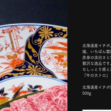
29m
焼肉用
価
￥6,500
格
北海道産イチボ
端、いちばん霜
赤身の淡白さと
贅沢な逸品です
なしっとり感と
「牛の大トロ」
北海道産イチボ
500g
数量