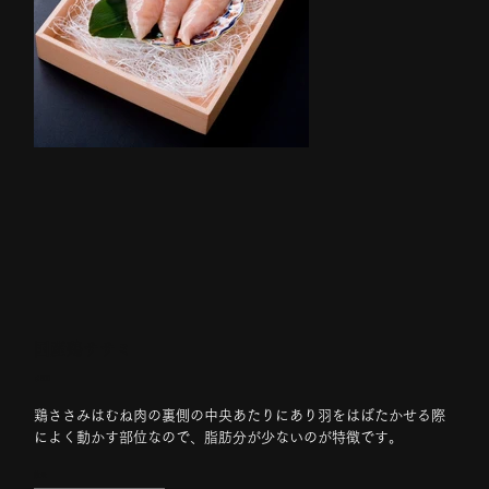
国産鶏ササミ
価
￥500
格
鶏ささみはむね肉の裏側の中央あたりにあり羽をはばたかせる際
によく動かす部位なので、脂肪分が少ないのが特徴です。
数量