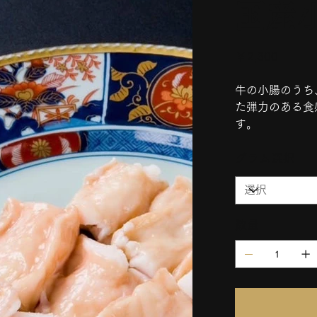
国産
価
￥2,300
格
牛の小腸のうち
た弾力のある食
す。
グラム選択
数量