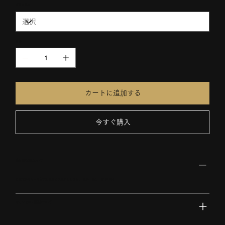
グラム選択
数量
カートに追加する
今すぐ購入
商品の配送について
ご注文から３〜５営業日以内に発送いたします。 送料：全国一律 1200円
キャンセル・返品について