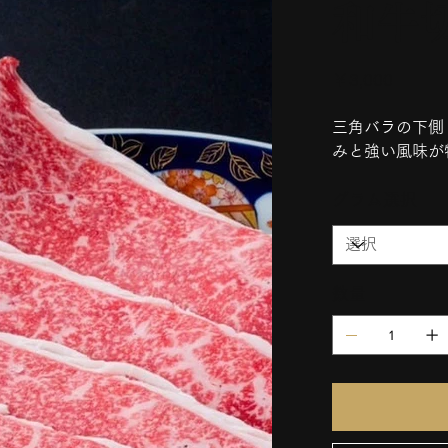
和牛
価
￥3,000
格
三角バラの下側
みと強い風味が
グラム選択
数量