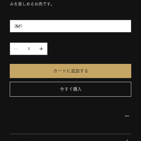
みを楽しめるお肉です。
グラム選択
数量
カートに追加する
今すぐ購入
商品の配送について
ご注文から３〜５営業日以内に発送いたします。 送料：全国一律 1200円
キャンセル・返品について