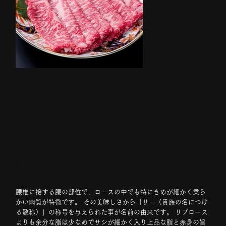
和牛サーロイン（しゃぶしゃぶ用）
価
￥8,500
格
腰椎に接する腰の部位で、ロースの中でも特にきめが細かく柔ら
かい肉質が特徴です。 その美味しさから「サー（貴族の名につけ
る敬称）」の称号を与えられた事が名前の由来です。 リブロース
よりも余分な脂は少なめでサシが細かく入り上品な脂と赤身の旨